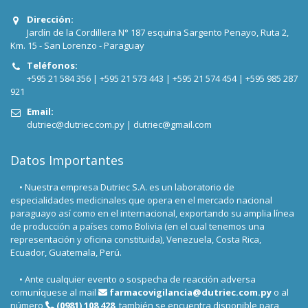
Dirección:
Jardín de la Cordillera N° 187 esquina Sargento Penayo, Ruta 2,
Km. 15 - San Lorenzo - Paraguay
Teléfonos:
+595 21 584 356 |
+595 21 573 443 |
+595 21 574 454 |
+595 985 287
921
Email:
dutriec@dutriec.com.py
|
dutriec@gmail.com
Datos Importantes
• Nuestra empresa Dutriec S.A. es un laboratorio de
especialidades medicinales que opera en el mercado nacional
paraguayo así como en el internacional, exportando su amplia línea
de producción a países como Bolivia (en el cual tenemos una
representación y oficina constituida), Venezuela, Costa Rica,
Ecuador, Guatemala, Perú.
• Ante cualquier evento o sospecha de reacción adversa
comuníquese al mail
farmacovigilancia@dutriec.com.py
o al
número
(0981) 108 428
, también se encuentra disponible para