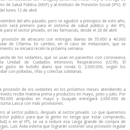
io de Salud Pública (MSP) y al Instituto de Previsión Social (IPS). El
el lunes 12 de abril.
viembre del año pasado, pero se agudizó a principios de este año,
sión será primero para el sistema de salud público y del IPS;
 para el sector privado, en las farmacias, desde el 26 de abril.
 provisión de atracurio con entregas diarias de 35.000 a 40.000
titular de Cifarma. En cambio, en el caso de midazolam, que se
cimiento se iniciará recién la próxima semana.
manda de los sedantes, que se usan en pacientes con coronavirus
a Unidad de Cuidados Intensivos Respiratorios (UCIR). El
un gasto de bolsillo diario que ronda G. 2.000.000, según los
iar con polladas, rifas y colectas solidarias.
ó la provisión de los sedantes en los próximos meses atendiendo a
revisto recibir materia prima y productos en mayo, junio y julio. Por
700.000 ampollas en mayo y Guayaki entregará 2.000.000 de
e suma Lasca con más provisiones.
ero al sector público, después al sector privado. Lo que queremos
sector público para que la gente no tenga que estar comprando,
alud) o en el IPS, se va a reducir esa carga grande de compra de
as, Luis Ávila estima que lograrán sostener una provisión regular