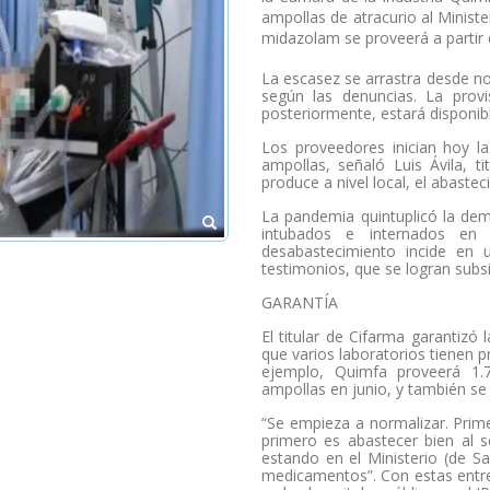
ampollas de atracurio al Minister
midazolam se proveerá a partir d
La escasez se arrastra desde no
según las denuncias. La provi
posteriormente, estará disponible
Los proveedores inician hoy la
ampollas, señaló Luis Ávila, 
produce a nivel local, el abaste
La pandemia quintuplicó la de
intubados e internados en l
desabastecimiento incide en 
testimonios, que se logran subsid
GARANTÍA
El titular de Cifarma garantiz
que varios laboratorios tienen p
ejemplo, Quimfa proveerá 1.
ampollas en junio, y también s
“Se empieza a normalizar. Prim
primero es abastecer bien al 
estando en el Ministerio (de S
medicamentos”. Con estas entreg