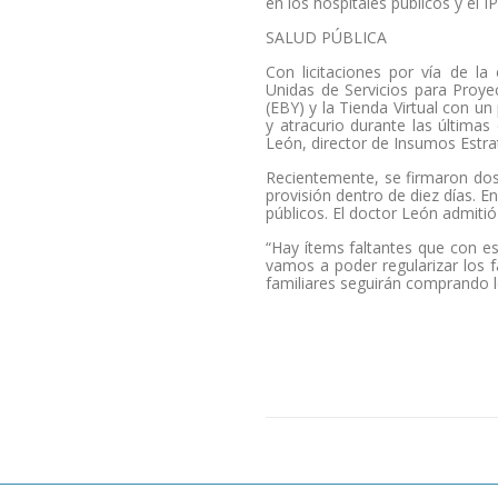
en los hospitales públicos y el IP
SALUD PÚBLICA
Con licitaciones por vía de la
Unidas de Servicios para Proye
(EBY) y la Tienda Virtual con u
y atracurio durante las últimas
León, director de Insumos Estra
Recientemente, se firmaron dos 
provisión dentro de diez días. E
públicos. El doctor León admitió
“Hay ítems faltantes que con e
vamos a poder regularizar los fa
familiares seguirán comprando