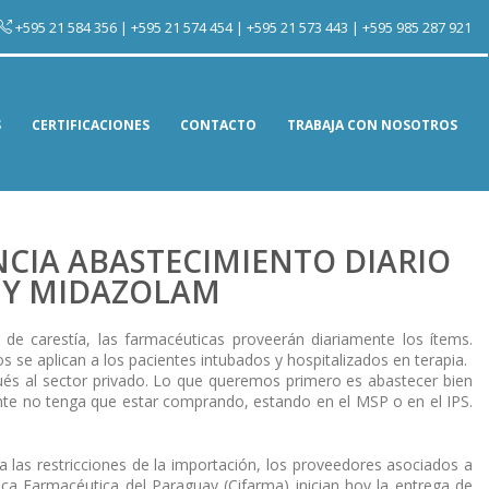
+595 21 584 356 |
+595 21 574 454 |
+595 21 573 443 |
+595 985 287 921
S
CERTIFICACIONES
CONTACTO
TRABAJA CON NOSOTROS
CIA ABASTECIMIENTO DIARIO
 Y MIDAZOLAM
 carestía, las farmacéuticas proveerán diariamente los ítems.
 aplican a los pacientes intubados y hospitalizados en terapia.
pués al sector privado. Lo que queremos primero es abastecer bien
ente no tenga que estar comprando, estando en el MSP o en el IPS.
 las restricciones de la importación, los proveedores asociados a
ica Farmacéutica del Paraguay (Cifarma) inician hoy la entrega de