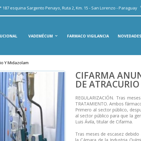
 N° 187 esquina Sargento Penayo, Ruta 2, Km. 15 - San Lorenzo - Paraguay
TUCIONAL
VADEMÉCUM
FARMACO VIGILANCIA
NOVEDADE
rio Y Midazolam
CIFARMA ANUN
DE ATRACURIO
REGULARIZACIÓN. Tras meses de
TRATAMIENTO. Ambos fármacos se
Primero al sector público, des
al sector público para que la g
Luis Ávila, titular de Cifarma.
Tras meses de escasez debido a
la Cámara de la Industria Quím