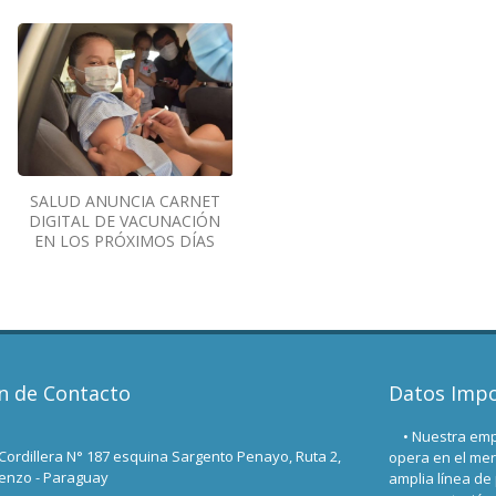
SALUD ANUNCIA CARNET
DIGITAL DE VACUNACIÓN
EN LOS PRÓXIMOS DÍAS
n de Contacto
Datos Imp
• Nuestra empre
 Cordillera N° 187 esquina Sargento Penayo, Ruta 2,
opera en el mer
renzo - Paraguay
amplia línea de