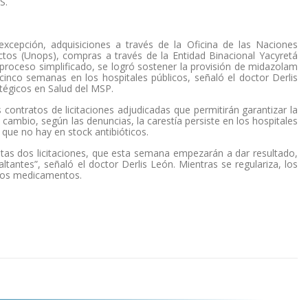
S.
 excepción, adquisiciones a través de la Oficina de las Naciones
ctos (Unops), compras a través de la Entidad Binacional Yacyretá
n proceso simplificado, se logró sostener la provisión de midazolam
 cinco semanas en los hospitales públicos, señaló el doctor Derlis
tégicos en Salud del MSP.
contratos de licitaciones adjudicadas que permitirán garantizar la
n cambio, según las denuncias, la carestía persiste en los hospitales
 que no hay en stock antibióticos.
stas dos licitaciones, que esta semana empezarán a dar resultado,
ltantes”, señaló el doctor Derlis León. Mientras se regulariza, los
 los medicamentos.