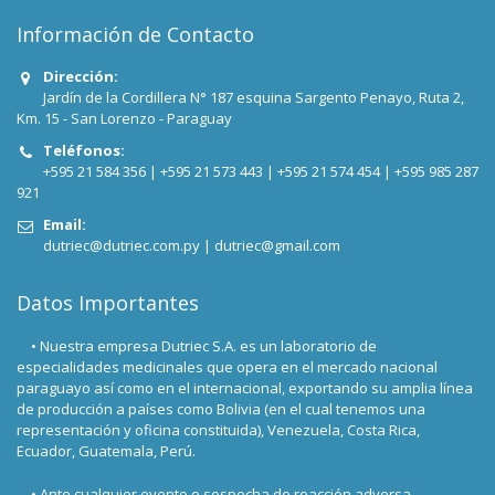
Información de Contacto
Dirección:
Jardín de la Cordillera N° 187 esquina Sargento Penayo, Ruta 2,
Km. 15 - San Lorenzo - Paraguay
Teléfonos:
+595 21 584 356 |
+595 21 573 443 |
+595 21 574 454 |
+595 985 287
921
Email:
dutriec@dutriec.com.py
|
dutriec@gmail.com
Datos Importantes
• Nuestra empresa Dutriec S.A. es un laboratorio de
especialidades medicinales que opera en el mercado nacional
paraguayo así como en el internacional, exportando su amplia línea
de producción a países como Bolivia (en el cual tenemos una
representación y oficina constituida), Venezuela, Costa Rica,
Ecuador, Guatemala, Perú.
• Ante cualquier evento o sospecha de reacción adversa