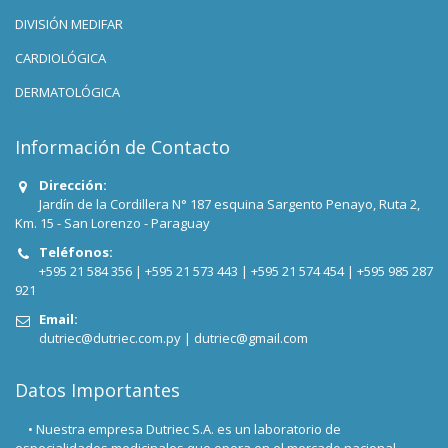
DIVISIÓN MEDIFAR
CARDIOLÓGICA
DERMATOLÓGICA
Información de Contacto
Dirección:
Jardín de la Cordillera N° 187 esquina Sargento Penayo, Ruta 2,
Km. 15 - San Lorenzo - Paraguay
Teléfonos:
+595 21 584 356 |
+595 21 573 443 |
+595 21 574 454 |
+595 985 287
921
Email:
dutriec@dutriec.com.py
|
dutriec@gmail.com
Datos Importantes
• Nuestra empresa Dutriec S.A. es un laboratorio de
especialidades medicinales que opera en el mercado nacional