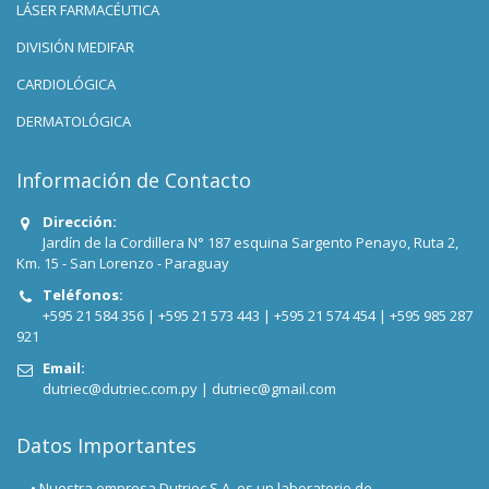
LÁSER FARMACÉUTICA
DIVISIÓN MEDIFAR
CARDIOLÓGICA
DERMATOLÓGICA
Información de Contacto
Dirección:
Jardín de la Cordillera N° 187 esquina Sargento Penayo, Ruta 2,
Km. 15 - San Lorenzo - Paraguay
Teléfonos:
+595 21 584 356 |
+595 21 573 443 |
+595 21 574 454 |
+595 985 287
921
Email:
dutriec@dutriec.com.py
|
dutriec@gmail.com
Datos Importantes
• Nuestra empresa Dutriec S.A. es un laboratorio de