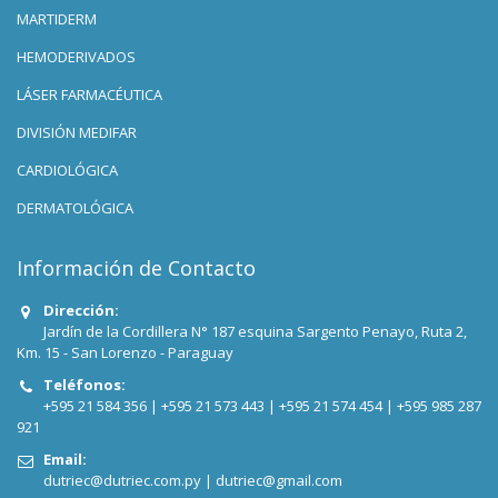
MARTIDERM
HEMODERIVADOS
LÁSER FARMACÉUTICA
DIVISIÓN MEDIFAR
CARDIOLÓGICA
DERMATOLÓGICA
Información de Contacto
Dirección:
Jardín de la Cordillera N° 187 esquina Sargento Penayo, Ruta 2,
Km. 15 - San Lorenzo - Paraguay
Teléfonos:
+595 21 584 356 |
+595 21 573 443 |
+595 21 574 454 |
+595 985 287
921
Email:
dutriec@dutriec.com.py
|
dutriec@gmail.com