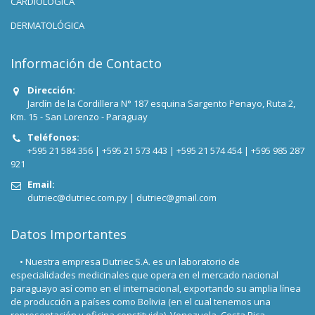
CARDIOLÓGICA
DERMATOLÓGICA
Información de Contacto
Dirección:
Jardín de la Cordillera N° 187 esquina Sargento Penayo, Ruta 2,
Km. 15 - San Lorenzo - Paraguay
Teléfonos:
+595 21 584 356 |
+595 21 573 443 |
+595 21 574 454 |
+595 985 287
921
Email:
dutriec@dutriec.com.py
|
dutriec@gmail.com
Datos Importantes
• Nuestra empresa Dutriec S.A. es un laboratorio de
especialidades medicinales que opera en el mercado nacional
paraguayo así como en el internacional, exportando su amplia línea
de producción a países como Bolivia (en el cual tenemos una